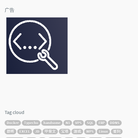
广告
Tag cloud
Docker
Typecho
handsome
N1
VPS
SQL
FRP
DDNS
群晖
EXCEL
JD
甲骨文
宝塔
游戏
WPS
Linux
签到