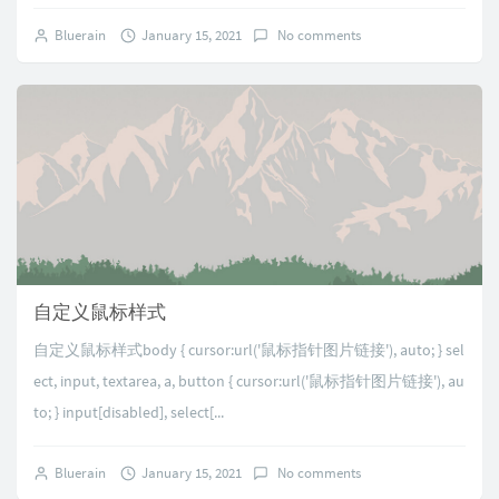
Bluerain
January 15, 2021
No comments
自定义鼠标样式
自定义鼠标样式body { cursor:url('鼠标指针图片链接'), auto; } sel
ect, input, textarea, a, button { cursor:url('鼠标指针图片链接'), au
to; } input[disabled], select[...
Bluerain
January 15, 2021
No comments