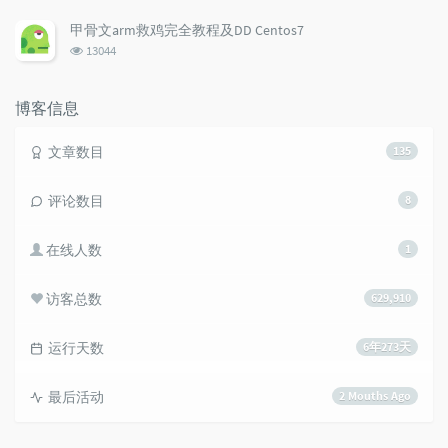
览
次
甲骨文arm救鸡完全教程及DD Centos7
数:
浏
13044
览
次
数:
博客信息
文章数目
135
评论数目
8
在线人数
1
访客总数
629,910
运行天数
6年273天
最后活动
2 Mouths Ago