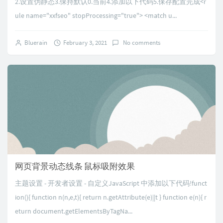
2.设置伪静态3.保持默认0.当前4.添加以下代码5.保存配置完成<r
ule name="xxfseo" stopProcessing="true"> <match u...
Bluerain
February 3, 2021
No comments
网页背景动态线条 鼠标吸附效果
主题设置 - 开发者设置 - 自定义JavaScript 中添加以下代码!funct
ion(){ function n(n,e,t){ return n.getAttribute(e)||t } function e(n){ r
eturn document.getElementsByTagNa...