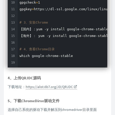
gpgcheck
=
1

gpgkey
=
https://dl-ssl.google.com/linux/linux_si
# 3、安装Chrome
【国内】：yum -y 
install
 google-chrome-stable --n
【海外】： yum -y 
install
 google-chrome-stable

# 4、查看Chrome目录
which
 google-chrome-stable

# 5、创建软连接（xxx替换为上一步查找出来的路径）
ln
 -s xxx /bin/chrome

4、上传QRJDC源码
下载地址：
https://alist.6b7.org/JD/QRJDC
# 6、查看Chrome版本
chrome --version
5、下载ChromeDirve驱动文件
选择自己系统的驱动下载并解压到chromedriver目录里面