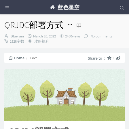
蓝色星空
QRJDC部署方式
Author：
发
Bluerain
March 26, 2022
2450views
No comments
布
Categories：
1928字数
攻略福利
时
间：
Home
Text
Share to：