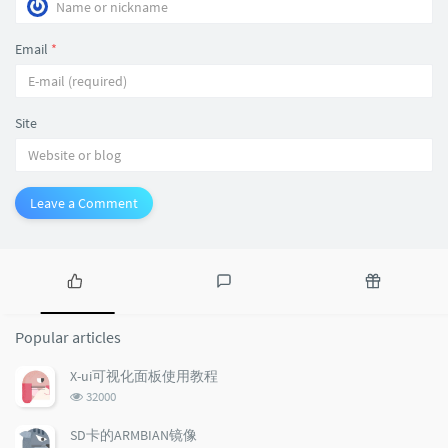
Email
*
Site
Leave a Comment
P
L
R
o
a
a
Popular articles
p
t
n
u
e
d
X-ui可视化面板使用教程
l
s
o
浏
32000
a
t
m
览
r
c
a
次
SD卡的ARMBIAN镜像
数: