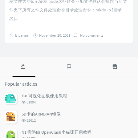
示文件大小ls -i :显示inode这些命令不加文件默认会操作当前文
件夹下所有文件文件处理命令目录处理命令：mkdir -p [目录
名]...
Bluerain
November 20, 2021
No comments
P
L
R
o
a
a
Popular articles
p
t
n
u
e
d
X-ui可视化面板使用教程
l
s
o
浏
31994
a
t
m
览
r
c
a
次
SD卡的ARMBIAN镜像
a
数:
o
r
浏
22612
r
m
t
览
t
m
i
次
N1 旁路由 OpenClash小猫咪开启教程
数:
i
e
c
浏