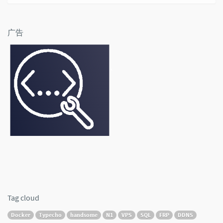
广告
Tag cloud
Docker
Typecho
handsome
N1
VPS
SQL
FRP
DDNS