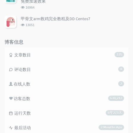
免费加速效果
s
浏
16964
览
次
甲骨文arm救鸡完全教程及DD Centos7
数:
浏
13051
览
次
数:
博客信息
文章数目
135
评论数目
8
在线人数
2
访客总数
630,212
运行天数
6年273天
最后活动
2 Mouths Ago