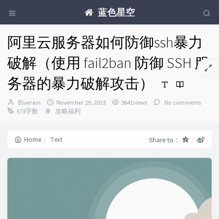
蓝色星空
阿里云服务器如何防御ssh暴力
破解（使用 fail2ban 防御 SSH 服
务器的暴力破解攻击）
Author：
发
Bluerain
November 29, 2023
3641views
No comments
Categories：
布
573字数
攻略福利
时
间：
Home
Text
Share to：