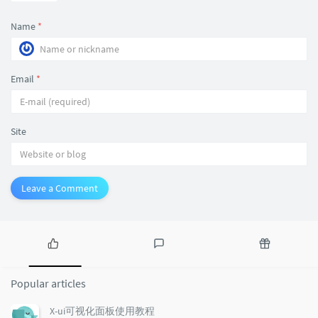
Name
*
Email
*
Site
Leave a Comment
P
L
R
o
a
a
Popular articles
p
t
n
u
e
d
X-ui可视化面板使用教程