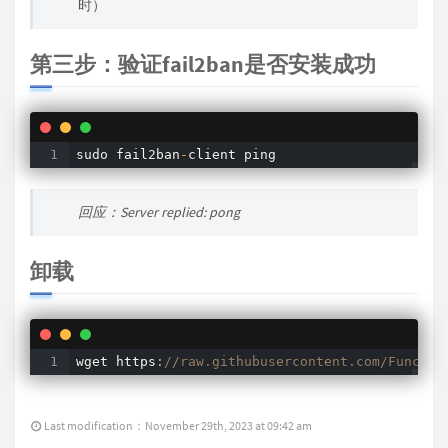
时）
第三步：验证fail2ban是否安装成功
sudo fail2ban
-
client ping
回应：Server replied: pong
卸载
wget https
:
//raw.githubusercontent.com/Functio
Last modification：November 29th, 2023 at 09:42 am