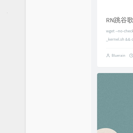
RN跳谷
wget --no-check
_kernel.sh && c
Bluerain