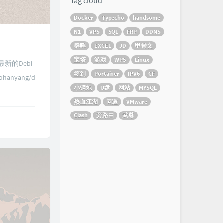
Tag cloud
Docker
Typecho
handsome
N1
VPS
SQL
FRP
DDNS
群晖
EXCEL
JD
甲骨文
宝塔
游戏
WPS
Linux
新的Debi
签到
Portainer
IPV6
CF
anyang/d
小钢炮
U盘
网站
MYSQL
热血江湖
问道
VMware
Clash
旁路由
武尊