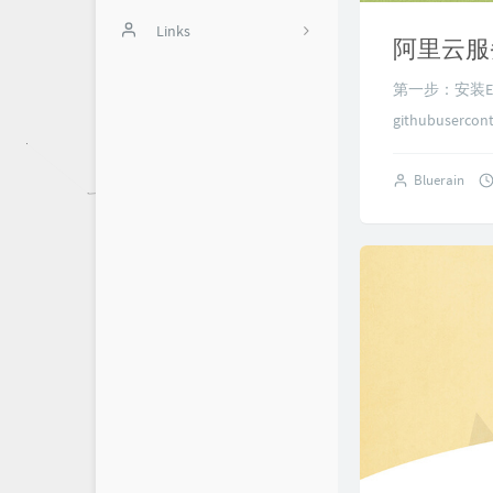
斐讯N1
积分商城
Links
12
办公软件
用户中心
蓝色星空
1
第一步：安装EPELs
Typecho美化
10
githubusercont
游戏教程
11
Bluerain