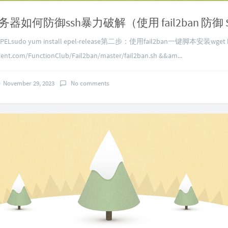
udo yum install epel-release第二步：使用fail2ban一键脚本安装wget htt
ent.com/FunctionClub/Fail2ban/master/fail2ban.sh &&am...
November 29, 2023
No comments