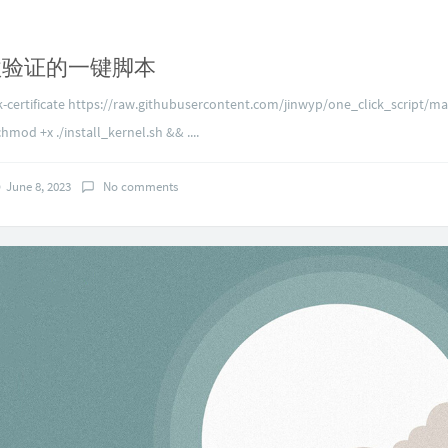
歌验证的一键脚本
-certificate https://raw.githubusercontent.com/jinwyp/one_click_script/mas
hmod +x ./install_kernel.sh && ....
June 8, 2023
No comments