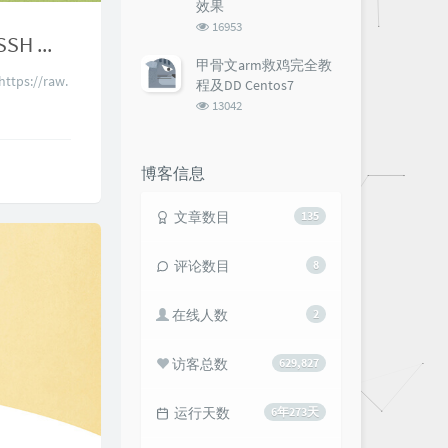
效果
浏
16953
阿里云服务器如何防御ssh暴力破解（使用 fail2ban 防御 SSH 服务器的暴力破解攻击）
览
次
甲骨文arm救鸡完全教
数:
ps://raw.
程及DD Centos7
浏
13042
览
次
数:
博客信息
文章数目
135
评论数目
8
在线人数
2
访客总数
629,827
运行天数
6年273天