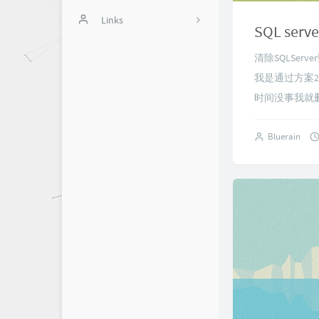
斐讯N1
积分商城
Links
12
SQL se
办公软件
用户中心
蓝色星空
1
清除SQLServe
Typecho美化
10
我是通过方案2
时间没事我就删
游戏教程
11
Bluerain