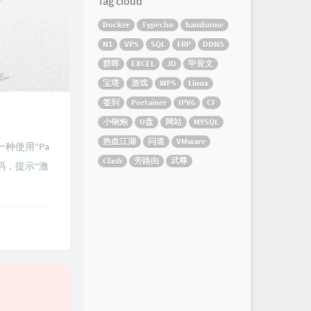
Tag cloud
Docker
Typecho
handsome
N1
VPS
SQL
FRP
DDNS
群晖
EXCEL
JD
甲骨文
宝塔
游戏
WPS
Linux
签到
Portainer
IPV6
CF
小钢炮
U盘
网站
MYSQL
热血江湖
问道
VMware
有一种使用“Pa
Clash
旁路由
武尊
活码，提示“激