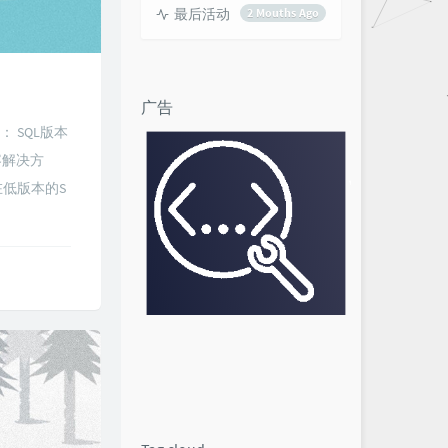
最后活动
2 Mouths Ago
广告
 SQL版本
容解决方
低版本的S