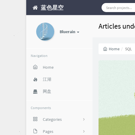
蓝色星空
Articles und
Bluerain
Home
SQL
Navigation
Home
江湖
网盘
Components
Categories
攻略福利
Pages
85