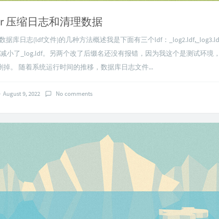
rver 压缩日志和清理数据
r数据库日志(ldf文件)的几种方法概述我是下面有三个ldf：_log2.ldf,_log3.ldf,_
减小了_log.ldf。另两个改了后缀名还没有报错，因为我这个是测试环境
掉。 随着系统运行时间的推移，数据库日志文件...
August 9, 2022
No comments