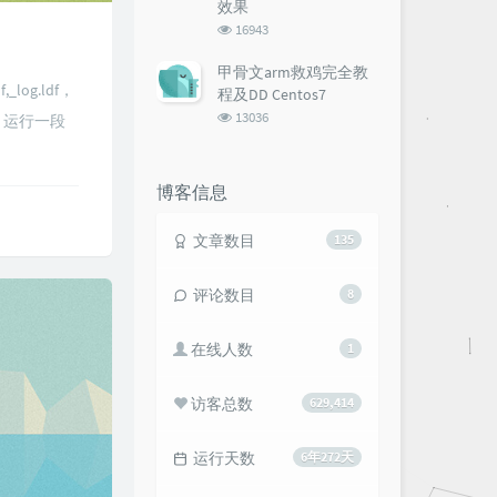
效果
浏
16943
览
次
甲骨文arm救鸡完全教
数:
log.ldf，
程及DD Centos7
浏
13036
，运行一段
览
次
数:
博客信息
文章数目
135
评论数目
8
在线人数
1
访客总数
629,414
运行天数
6年272天