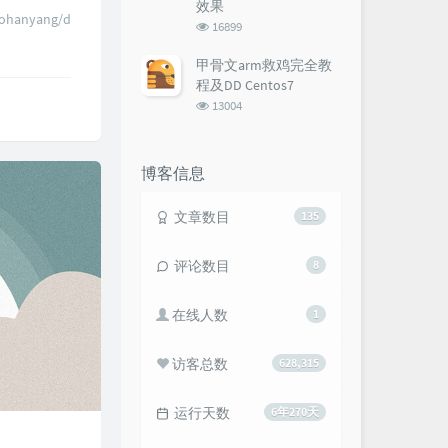
效果
anyang/d
浏
16899
览
次
甲骨文arm救鸡完全教
数:
程及DD Centos7
浏
13004
览
次
数:
博客信息
文章数目
135
评论数目
8
在线人数
1
访客总数
628,315
运行天数
6年270天