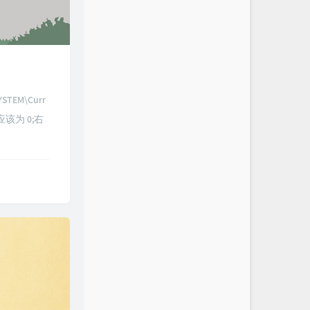
TEM\Curr
个值应该为 0;右