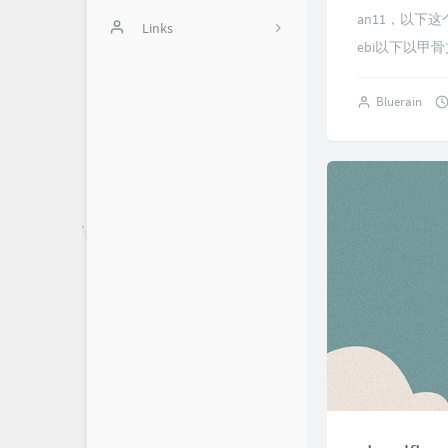
an11，以下这个
斐讯N1
积分商城
Links
12
ebi以下以甲骨
办公软件
用户中心
蓝色星空
1
Bluerain
Typecho美化
10
游戏教程
11