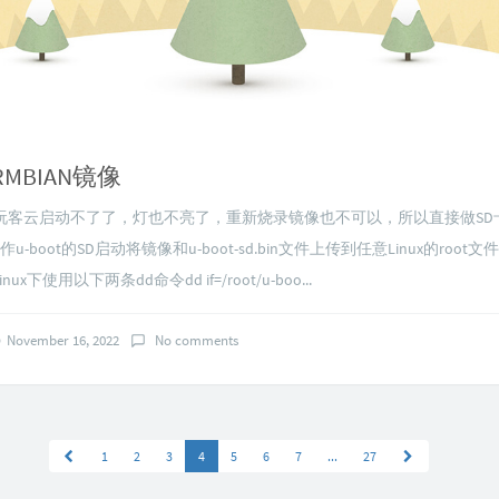
RMBIAN镜像
玩客云启动不了了，灯也不亮了，重新烧录镜像也不可以，所以直接做SD
u-boot的SD启动将镜像和u-boot-sd.bin文件上传到任意Linux的root
inux下使用以下两条dd命令dd if=/root/u-boo...
November 16, 2022
No comments
1
2
3
4
5
6
7
...
27