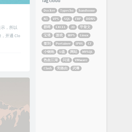
Tag cloud
Docker
Typecho
handsome
N1
VPS
SQL
FRP
DDNS
群晖
EXCEL
JD
甲骨文
显示，所以
宝塔
游戏
WPS
Linux
，开通 Clo
签到
Portainer
IPV6
CF
小钢炮
U盘
网站
MYSQL
热血江湖
问道
VMware
Clash
旁路由
武尊