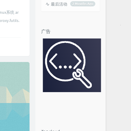
最后活动
2 Mouths Ago
ux系统 ar
.futils.
广告