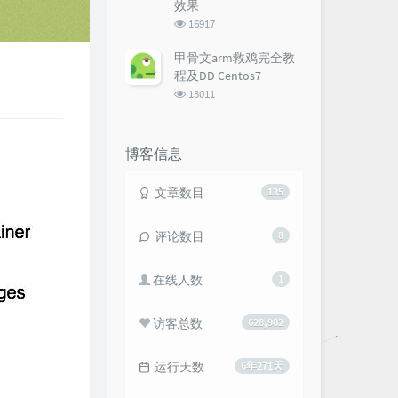
效果
浏
16917
览
次
甲骨文arm救鸡完全教
数:
程及DD Centos7
浏
13011
览
次
数:
博客信息
文章数目
135
评论数目
8
在线人数
1
访客总数
628,982
运行天数
6年271天