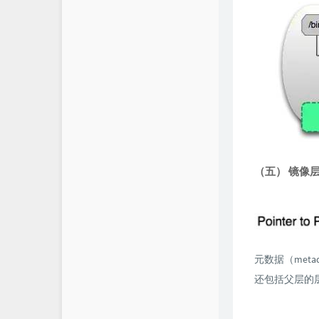
（五） 镜像层(im
元数据（met
还包括父层的