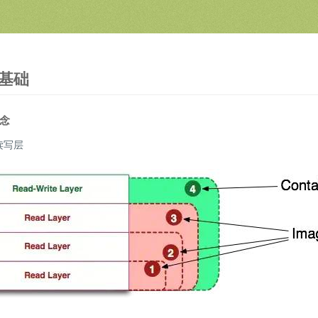
基础
念
 读写层