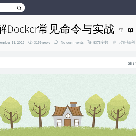
Docker常见命令与实战
Categorie
ember 11, 2022
3156views
No comments
8378字数
攻略福利
：
Sha