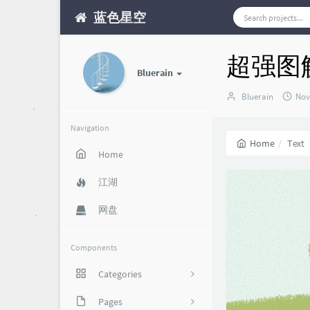
蓝色星空
超强图解
Bluerain
Author：
发
Bluerain
Nov
布
时
Navigation
间
Home
Text
Home
江湖
网盘
Components
Categories
攻略福利
Pages
85