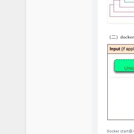
（二）docker s
Docker 