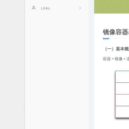
斐讯N1
积分商城
Links
12
办公软件
用户中心
蓝色星空
1
镜像容器
Typecho美化
10
游戏教程
11
（一）基本概
容器 = 镜像 +