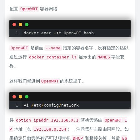
配置
容器网络
OpenWRT
docker exec 
-
it OpenWRT bash
是前面
指定的容器名字，没有指定的话以
OpenWRT
--name
通过运行
显示出的
字段获
docker container ls
NAMES
得。
这样我们就进到
的系统里了。
OpenWRT
vi 
/
etc
/
config
/
network
将
替换旁路由
option ipaddr 192.168.X.1
OpenWRT I
地址（如
），注意需与主路由同网段。如
P
192.168.0.254
果确定只做旁路有还可以顺带把
和桥接关掉，然后
DHCP
ES