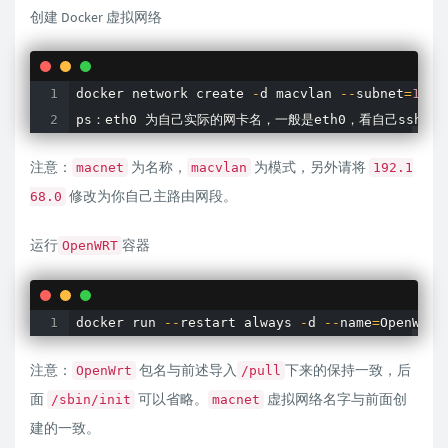
创建 Docker 虚拟网络
docker network create 
-
d macvlan 
--
subnet
=
192.
ps：eth0 为自己实际的网卡名，一般是eth0，看自己ssh连
注意：
为名称，
为模式，另外请将
macnet
macvlan
192.1
修改为你自己主路由网段。
68.0
运行
容器
OpenWRT
docker run 
--
restart always 
-
d 
--
name
=
OpenWRT 
注意：
包名与前述导入
下来的保持一致，后
OpenWrt
/pull
面
可以省略。
虚拟网络名字与前面创
/sbin/init
macnet
建的一致。