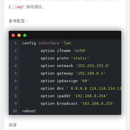
保存退出。
C，:wq!
参考配置：
config 
interface
'lan'
        option ifname 
'eth0'
        option proto 
'static'
        option netmask 
'255.255.255.0'
        option gateway 
'192.168.0.1'
        option ip6assign 
'60'
        option dns 
' 8.8.8.8 114.114.114.114'
        option ipaddr 
'192.168.0.254'
        option broadcast 
'192.168.0.255'
reboot
或者