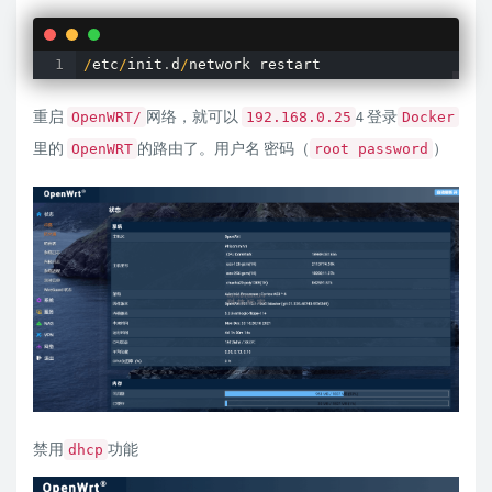
/
etc
/
init
.
d
/
network restart
重启
网络，就可以
4 登录
OpenWRT/
192.168.0.25
Docker
里的
的路由了。用户名 密码（
）
OpenWRT
root password
禁用
功能
dhcp