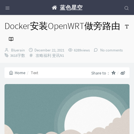
蓝色星空
Docker安装OpenWRT做旁路由
Author：
发
Bluerain
December 22, 2021
6289views
No comments
布
Categories：
3618字数
攻略福利
斐讯N1
时
间：
Home
Text
Share to：