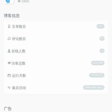
浏
13010
览
次
数:
博客信息
文章数目
135
评论数目
8
在线人数
3
访客总数
628,748
运行天数
6年271天
最后活动
2 Mouths Ago
广告