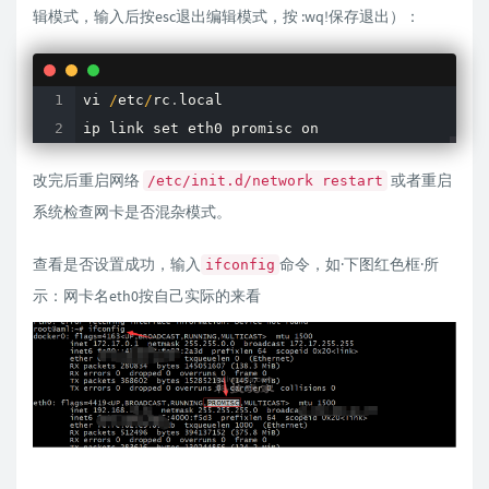
辑模式，输入后按esc退出编辑模式，按 :wq!保存退出）：
vi 
/
etc
/
rc
.
local

ip link set eth0 promisc on
改完后重启网络
或者重启
/etc/init.d/network restart
系统检查网卡是否混杂模式。
查看是否设置成功，输入
命令，如·下图红色框·所
ifconfig
示：网卡名eth0按自己实际的来看