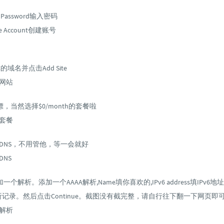
 Password输入密码
e Account创建账号
的域名并点击Add Site
添加网站
，当然选择$0/month的套餐啦
选择套餐
re扫描DNS，不用管他，等一会就好
测DNS
个解析。添加一个AAAA解析,Name填你喜欢的,IPv6 address填IPv6地
加解析记录。然后点击Continue。截图没有截完整，请自行往下翻一下网页即
添加解析