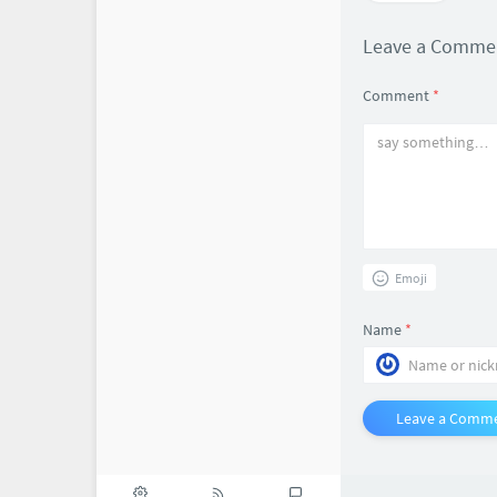
Leave a Comm
Comment
*
Emoji
Name
*
Leave a Comm