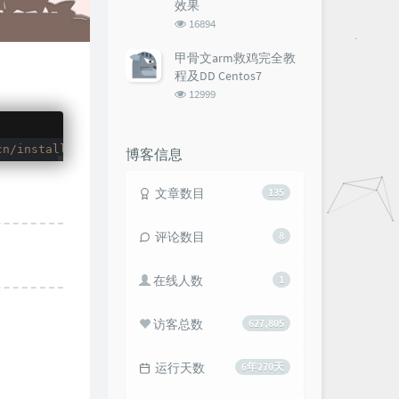
效果
浏
16894
览
次
甲骨文arm救鸡完全教
数:
程及DD Centos7
浏
12999
览
次
数:
cn/install/install_6.0.sh && sh install.sh
博客信息
文章数目
135
评论数目
8
在线人数
1
访客总数
627,805
运行天数
6年270天