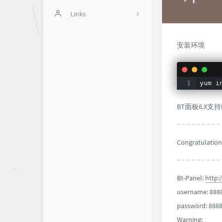
斐讯N1
积分商城
Links
12
办公软件
用户中心
蓝色星空
1
安装环境
Typecho美化
10
游戏教程
11
yum i
BT面板6.X支持
Congratulations
Bt-Panel:
http:
username: 888
password: 888
Warning: