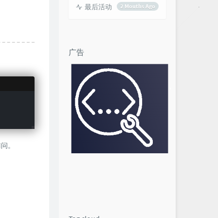
最后活动
2 Mouths Ago
广告
理访问。