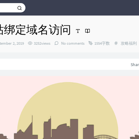
建站绑定域名访问
Categorie
tember 2, 2019
3252views
No comments
1554字数
攻略福利
：
Sha