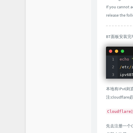
If you cannot a
release the fol
BT面板安装完
echo
/
etc
/
ipv6B
本地有IPv6则直
注:cloud
Cloudflar
先去注册一个Clo