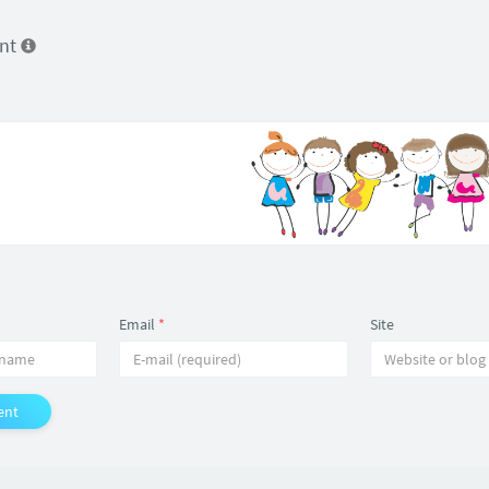
ent
Email
*
Site
ent