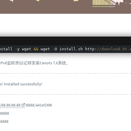
nstall 
-
y wget 
&&
 wget 
-
O install
.
sh http
:
//download.bt.
IPv6监听所以记得安装Cenots 7.X系统。
! Installed successfully!
//88.88.88.88
:8888/a41e5396
88888
88888