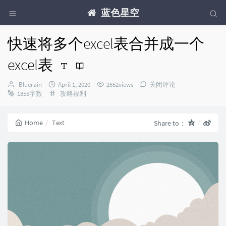
蓝色星空
快速将多个excel表合并成一个
excel表
Author：
发
Bluerain
April 1, 2020
2652views
关闭评论
布
Categories：
1855字数
攻略福利
时
间：
Home
Text
Share to：