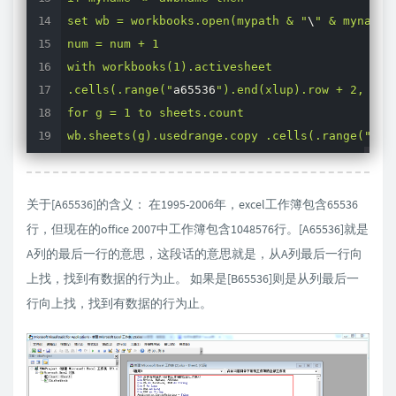
set wb = workbooks.open(mypath & "
\
" & myname) 
num = num + 1 

with workbooks(1).activesheet 

.cells(.range("
a65536
").end(xlup).row + 2, 1) =
for g = 1 to sheets.count 

wb.sheets(g).usedrange.copy .cells(.range("
a65
next 

wbn = wbn & chr(13) & wb.name 

关于[A65536]的含义： 在1995-2006年，excel工作簿包含65536
wb.close false 

行，但现在的office 2007中工作簿包含1048576行。[A65536]就是
end with 

end if 

A列的最后一行的意思，这段话的意思就是，从A列最后一行向
myname = dir 

上找，找到有数据的行为止。 如果是[B65536]则是从列最后一
loop 

行向上找，找到有数据的行为止。
range("
a1
").select 

application.screenupdating = true 

msgbox "
共合并了
" & num & "
个工作薄下的全部工作表。