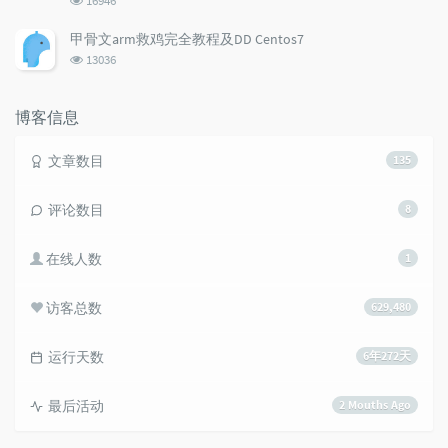
16946
览
次
甲骨文arm救鸡完全教程及DD Centos7
数:
浏
13036
览
次
数:
博客信息
文章数目
135
评论数目
8
在线人数
1
访客总数
629,480
运行天数
6年272天
最后活动
2 Mouths Ago