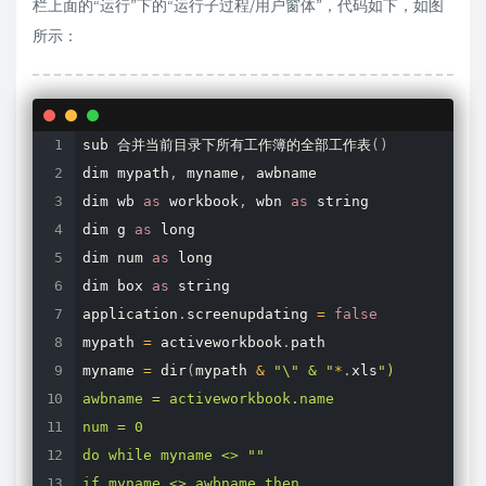
栏上面的“运行”下的“运行子过程/用户窗体”，代码如下，如图
所示：
sub 合并当前目录下所有工作簿的全部工作表
(
)
dim mypath
,
 myname
,
 awbname 

dim wb 
as
 workbook
,
 wbn 
as
 string 

dim g 
as
 long 

dim num 
as
 long 

dim box 
as
 string 

application
.
screenupdating 
=
false
mypath 
=
 activeworkbook
.
path 

myname 
=
dir
(
mypath 
&
"\" & "
*
.
xls
") 

awbname = activeworkbook.name 

num = 0 

do while myname <> "
" 

if myname <> awbname then 
